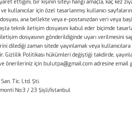
yaret ettiğini, bir kişinin siteyi hangi amaçla, kaç kez zi
 ve kullanıcılar için özel tasarlanmış kullanıcı sayfalar
 dosyası, ana bellekte veya e-postanızdan veri veya başka
şta teknik iletişim dosyasını kabul eder biçimde tasarla
letişim dosyasının gönderildiğinde uyarı verilmesini sağ
lerini dilediği zaman sitede yayınlamak veya kullanıcıla
r. Gizlilik Politikası hükümleri değiştiği takdirde, yayınl
ru ve önerileriniz için bulutpa@gmail.com adresine email 
n. Tic. Ltd. Şti.
onti No:3 / 23 Şişli/İstanbul