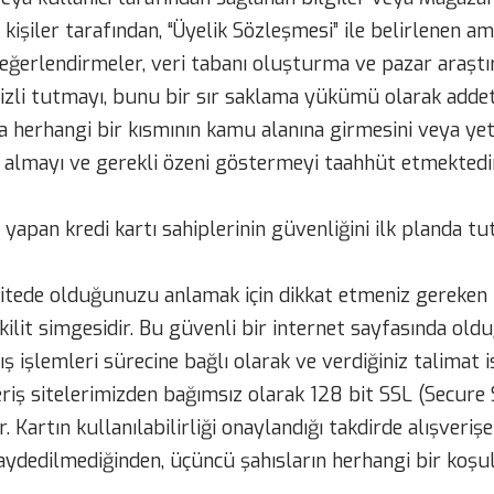
u kişiler tarafından, “Üyelik Sözleşmesi” ile belirlenen 
 değerlendirmeler, veri tabanı oluşturma ve pazar araştır
e gizli tutmayı, bunu bir sır saklama yükümü olarak adde
a herhangi bir kısmının kamu alanına girmesini veya yetk
ri almayı ve gerekli özeni göstermeyi taahhüt etmektedir
 yapan kredi kartı sahiplerinin güvenliğini ilk planda tut
sitede olduğunuzu anlamak için dikkat etmeniz gereken ik
kilit simgesidir. Bu güvenli bir internet sayfasında old
ış işlemleri sürecine bağlı olarak ve verdiğiniz talimat i
lışveriş sitelerimizden bağımsız olarak 128 bit SSL (Secur
 Kartın kullanılabilirliği onaylandığı takdirde alışverişe d
dedilmediğinden, üçüncü şahısların herhangi bir koşuld