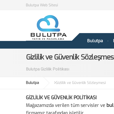
Bulutpa Web Sitesi
Bulutpa
Gizlilik ve Güvenlik Sözleşmes
Bulutpa Gizlilik Politikası
Bulutpa
Gizlilik ve Güvenlik Sözleşmesi
GİZLİLİK VE GÜVENLİK POLİTİKASI
Mağazamızda verilen tüm servisler ve
bul
firmamız tarafından işletilir.