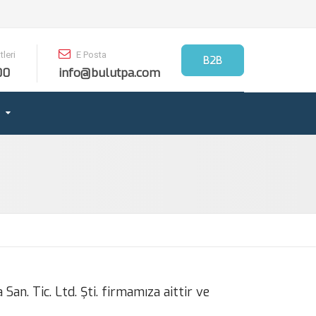
leri
E Posta
B2B
00
info@bulutpa.com
an. Tic. Ltd. Şti. firmamıza aittir ve