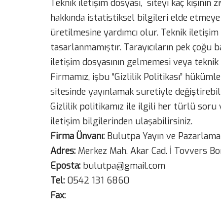
Teknik iletişim dosyası, siteyi kaç kişinin zi
hakkında istatistiksel bilgileri elde etmeye
üretilmesine yardımcı olur. Teknik iletişim
tasarlanmamıştır. Tarayıcıların pek çoğu ba
iletişim dosyasının gelmemesi veya teknik i
Firmamız, işbu “Gizlilik Politikası” hüküm
sitesinde yayınlamak suretiyle değiştirebili
Gizlilik politikamız ile ilgili her türlü so
iletişim bilgilerinden ulaşabilirsiniz.
Firma Ünvanı:
Bulutpa Yayın ve Pazarlama Sa
Adres:
Merkez Mah. Akar Cad. İ Tovvers Bom
Eposta:
bulutpa@gmail.com
Tel:
0542 131 6860
Fax: