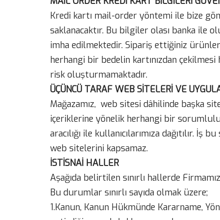
MAİL ORDER KREDİ KART BİLGİLERİ GÜVEN
Kredi kartı mail-order yöntemi ile bize gön
saklanacaktır. Bu bilgiler olası banka ile 
imha edilmektedir. Sipariş ettiğiniz ürünle
herhangi bir bedelin kartınızdan çekilmesi 
risk oluşturmamaktadır.
ÜÇÜNCÜ TARAF WEB SİTELERİ VE UYGU
Mağazamız, web sitesi dâhilinde başka sitele
içeriklerine yönelik herhangi bir sorumlul
aracılığı ile kullanıcılarımıza dağıtılır. İş
web sitelerini kapsamaz.
İSTİSNAİ HALLER
Aşağıda belirtilen sınırlı hallerde Firmamız, 
Bu durumlar sınırlı sayıda olmak üzere;
1.Kanun, Kanun Hükmünde Kararname, Yönetm