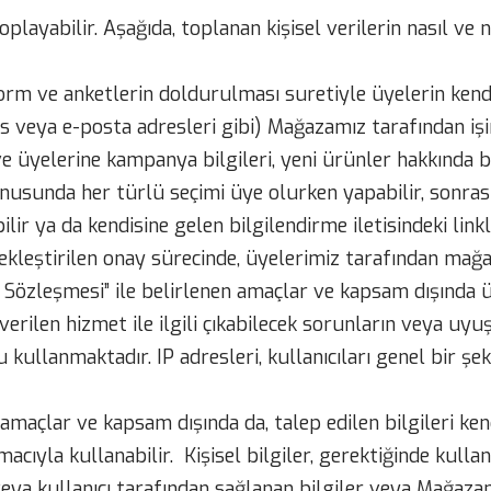
oplayabilir. Aşağıda, toplanan kişisel verilerin nasıl ve n
m ve anketlerin doldurulması suretiyle üyelerin kendiler
dres veya e-posta adresleri gibi) Mağazamız tarafından i
üyelerine kampanya bilgileri, yeni ürünler hakkında bil
onusunda her türlü seçimi üye olurken yapabilir, sonras
lir ya da kendisine gelen bilgilendirme iletisindeki linkl
kleştirilen onay sürecinde, üyelerimiz tarafından mağaz
ıcı Sözleşmesi” ile belirlenen amaçlar ve kapsam dışında 
verilen hizmet ile ilgili çıkabilecek sorunların veya uyu
 kullanmaktadır. IP adresleri, kullanıcıları genel bir 
maçlar ve kapsam dışında da, talep edilen bilgileri kendi
la kullanabilir. Kişisel bilgiler, gerektiğinde kullanı
eya kullanıcı tarafından sağlanan bilgiler veya Mağazam