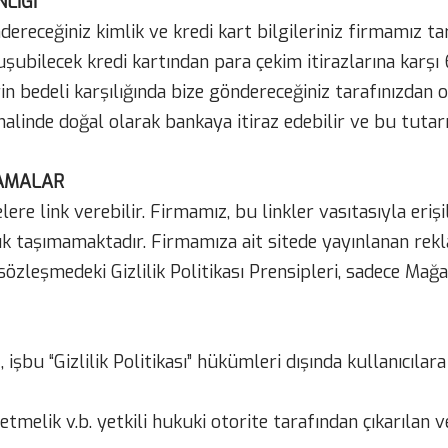
LİĞİ
dereceğiniz kimlik ve kredi kart bilgileriniz firmamız ta
oluşubilecek kredi kartından para çekim itirazlarına karş
rin bedeli karşılığında bize göndereceğiniz tarafınızdan
halinde doğal olarak bankaya itiraz edebilir ve bu tutar
LAMALAR
re link verebilir. Firmamız, bu linkler vasıtasıyla erişi
uk taşımamaktadır. Firmamıza ait sitede yayınlanan rekl
 bu sözleşmedeki Gizlilik Politikası Prensipleri, sadece Ma
işbu “Gizlilik Politikası” hükümleri dışında kullanıcılara 
elik v.b. yetkili hukuki otorite tarafından çıkarılan v